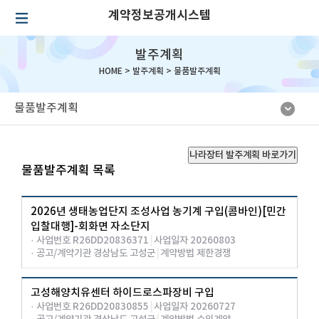
계약정보공개시스템
발주계획
HOME >
발주계획
>
물품발주계획
물품발주계획
나라장터 발주계획 바로가기
물품발주계획 목록
2026년 생태농업단지 조성사업 농기계 구입(콤바인)[민간
입찰대행]-회화면 자소단지
· 사업번호 R26DD20836371
|
사업일자 20260803
· 공고/계약기관 경상남도 고성군
|
계약방법 제한경쟁
고성해양치유센터 하이드로스파장비 구입
· 사업번호 R26DD20830855
|
사업일자 20260727