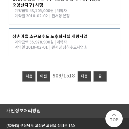
오양산지구) 시행
· 계약금액 43,105,000원
|
계약자
· 계약일 2018-02-02
|
관서명 본청
상촌마을 소규모수도 노후화시설 개량사업
· 계약금액 35,978,900원
|
계약자
· 계약일 2018-02-01
|
관서명 상하수도사업소
처음
이전
다음
끝
개인정보처리방침
TOP
(52943) 경상남도 고성군 고성읍 성내로 130