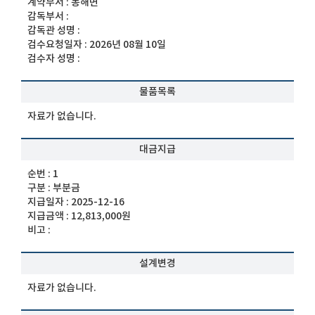
계약부서 :
동해면
감독부서 :
감독관 성명 :
검수요청일자 :
2026년 08월 10일
검수자 성명 :
물품목록
자료가 없습니다.
대금지급
순번 :
1
구분 :
부분금
지급일자 :
2025-12-16
지급금액 :
12,813,000원
비고 :
설계변경
자료가 없습니다.