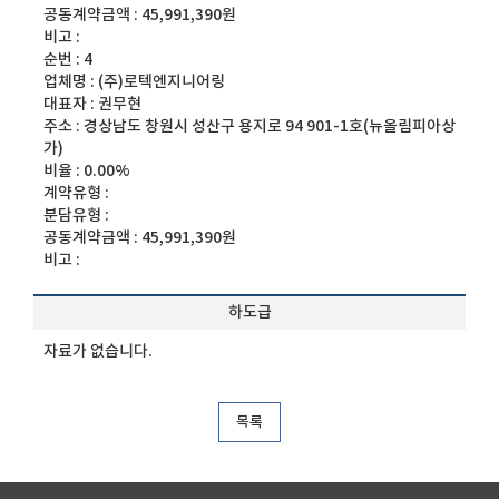
공동계약금액 :
45,991,390원
비고 :
순번 :
4
업체명 :
(주)로텍엔지니어링
대표자 :
권무현
주소 :
경상남도 창원시 성산구 용지로 94 901-1호(뉴올림피아상
가)
비율 :
0.00%
계약유형 :
분담유형 :
공동계약금액 :
45,991,390원
비고 :
하도급
자료가 없습니다.
목록