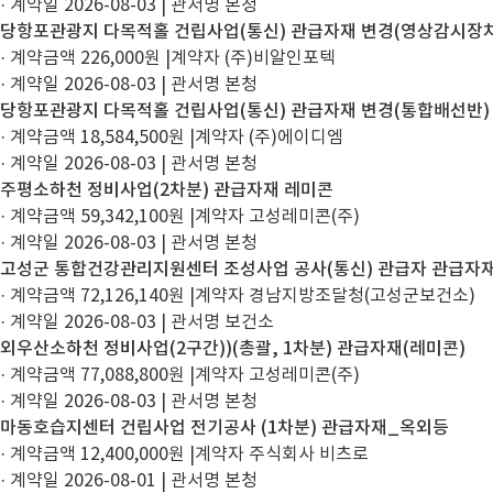
· 계약일 2026-08-03
|
관서명 본청
당항포관광지 다목적홀 건립사업(통신) 관급자재 변경(영상감시장치
· 계약금액 226,000원
|
계약자 (주)비알인포텍
· 계약일 2026-08-03
|
관서명 본청
당항포관광지 다목적홀 건립사업(통신) 관급자재 변경(통합배선반)
· 계약금액 18,584,500원
|
계약자 (주)에이디엠
· 계약일 2026-08-03
|
관서명 본청
주평소하천 정비사업(2차분) 관급자재 레미콘
· 계약금액 59,342,100원
|
계약자 고성레미콘(주)
· 계약일 2026-08-03
|
관서명 본청
고성군 통합건강관리지원센터 조성사업 공사(통신) 관급자 관급자
· 계약금액 72,126,140원
|
계약자 경남지방조달청(고성군보건소)
· 계약일 2026-08-03
|
관서명 보건소
외우산소하천 정비사업(2구간))(총괄, 1차분) 관급자재(레미콘)
· 계약금액 77,088,800원
|
계약자 고성레미콘(주)
· 계약일 2026-08-03
|
관서명 본청
마동호습지센터 건립사업 전기공사 (1차분) 관급자재_옥외등
· 계약금액 12,400,000원
|
계약자 주식회사 비츠로
· 계약일 2026-08-01
|
관서명 본청