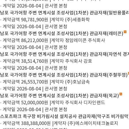
· 계약일 2026-08-04
|
관서명 본청
남포 국가어항 주변 연계시설 조성사업(1차분) 관급자재(일반용폴
· 계약금액 98,781,900원
|
계약자 (주)세종화학
· 계약일 2026-08-04
|
관서명 본청
남포 국가어항 주변 연계시설 조성사업(1차분) 관급자재(레미콘)
· 계약금액 86,212,000원
|
계약자 정암레미콘 주식회사
· 계약일 2026-08-04
|
관서명 본청
남포 국가어항 주변 연계시설 조성사업(1차분) 관급자재(자연석 경
· 계약금액 38,514,760원
|
계약자 주식회사 강호
· 계약일 2026-08-04
|
관서명 본청
남포 국가어항 주변 연계시설 조성사업(1차분) 관급자재(주철뚜껑)
· 계약금액 26,553,700원
|
계약자 (주)호남금속
· 계약일 2026-08-04
|
관서명 본청
남포 국가어항 주변 연계시설 조성사업(1차분) 관급자재(목교)
· 계약금액 52,000,000원
|
계약자 주식회사 디자인랜드
· 계약일 2026-08-04
|
관서명 본청
스포츠파크 족구장 비가림시설 설치공사 관급자재(막구조 비가림막
· 계약금액 388,388,000원
|
계약자 (주)에스에이치테크놀로지