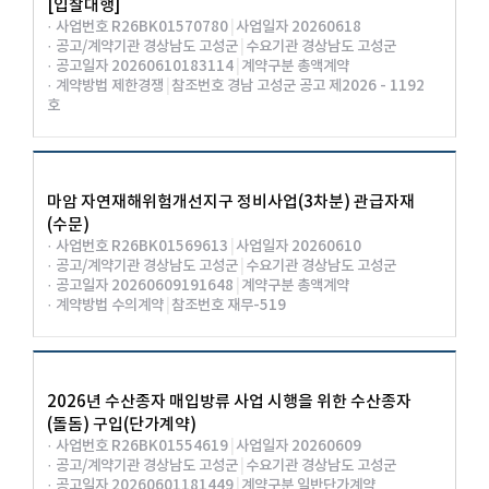
[입찰대행]
· 사업번호 R26BK01570780
|
사업일자 20260618
· 공고/계약기관 경상남도 고성군
|
수요기관 경상남도 고성군
· 공고일자 20260610183114
|
계약구분 총액계약
· 계약방법 제한경쟁
|
참조번호 경남 고성군 공고 제2026 - 1192
호
마암 자연재해위험개선지구 정비사업(3차분) 관급자재
(수문)
· 사업번호 R26BK01569613
|
사업일자 20260610
· 공고/계약기관 경상남도 고성군
|
수요기관 경상남도 고성군
· 공고일자 20260609191648
|
계약구분 총액계약
· 계약방법 수의계약
|
참조번호 재무-519
2026년 수산종자 매입방류 사업 시행을 위한 수산종자
(돌돔) 구입(단가계약)
· 사업번호 R26BK01554619
|
사업일자 20260609
· 공고/계약기관 경상남도 고성군
|
수요기관 경상남도 고성군
· 공고일자 20260601181449
|
계약구분 일반단가계약