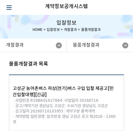
계약정보공개시스템
입찰정보
HOME >
입찰정보
>
개찰결과
>
물품개찰결과
개찰결과
물품개찰결과
물품개찰결과 목록
고성군 농어촌버스 저상(전기)버스 구입 입찰 재공고[민
간입찰대행][긴급]
· 사업번호 R26BK01627664
|
사업일자 20260716
· 공고/계약기관 경상남도 고성군
|
수요기관 경상남도 고성군
· 공고일자 20260710183955
|
계약구분 총액계약
· 계약방법 일반경쟁
|
참조번호 경남 고성군 공고 제2026 - 1360
호